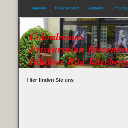
Startseite
Unser Angebot
Aktuelles
Öffnungs
Colordreams
Friseursalon Riesenbe
Inhaber Rita Käseberg
Hier finden Sie uns