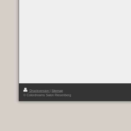
Druckversion
|
Sitemap
© Colordreams Salon Riesenberg