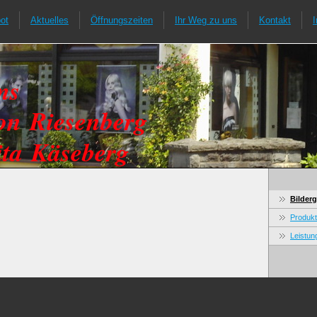
ot
Aktuelles
Öffnungszeiten
Ihr Weg zu uns
Kontakt
ams
on Riesenberg
ita Käseberg
Bilderg
Produk
Leistun