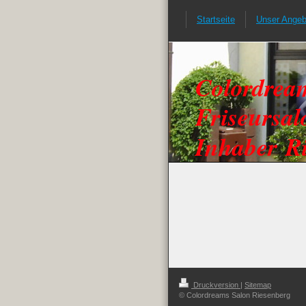
Startseite
Unser Angeb
Colordre
Friseursal
Inhaber R
Druckversion
|
Sitemap
© Colordreams Salon Riesenberg