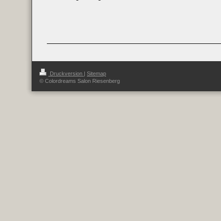
Druckversion
|
Sitemap
© Colordreams Salon Riesenberg